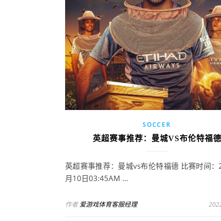
SOCCER
英超赛事推荐：曼城VS布伦特福
英超赛事推荐：曼城vs布伦特福德 比赛时间：2
月10日03:45AM …
作者
爱游戏体育客服经理
20