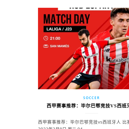
SOCCER
西甲赛事推荐：毕尔巴鄂竞技VS西班
西甲赛事推荐：毕尔巴鄂竞技vs西班牙人 比
2022年2月8日 周二 04…