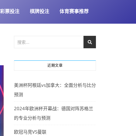
彩票投注
棋牌投注
体育赛事推荐
近期文章
美洲杯阿根廷vs加拿大：全面分析与比分
预测
2024年欧洲杯开幕战：德国对阵苏格兰
的专业分析与预测
欧冠马竞VS曼联