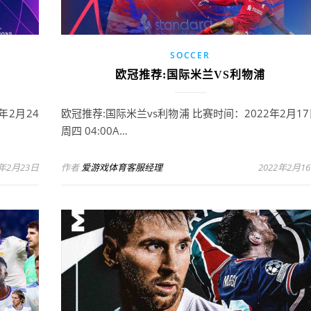
SOCCER
欧冠推荐:国际米兰VS利物浦
年2月24
欧冠推荐:国际米兰vs利物浦 比赛时间：2022年2月17
周四 04:00A…
2年2月23日
作者
爱游戏体育客服经理
2022年2月1