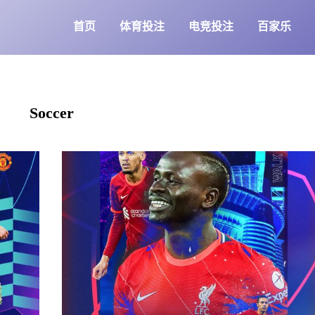
首页
体育投注
电竞投注
百家乐
Soccer