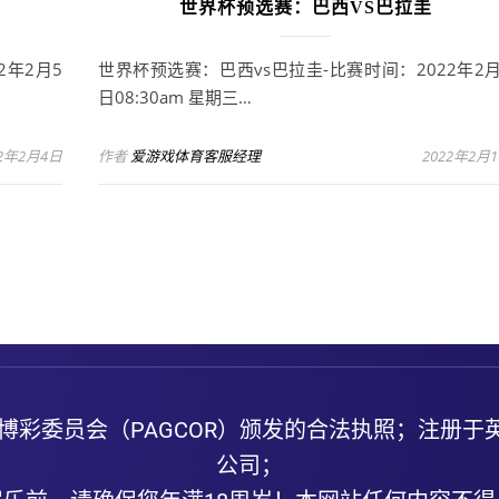
世界杯预选赛：巴西VS巴拉圭
2年2月5
世界杯预选赛：巴西vs巴拉圭-比赛时间：2022年2月
日08:30am 星期三…
22年2月4日
作者
爱游戏体育客服经理
2022年2月
博彩委员会（PAGCOR）颁发的合法执照；注册
公司；