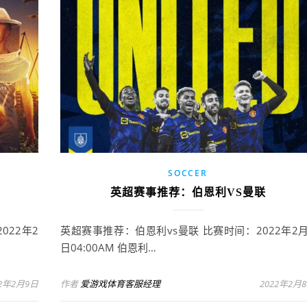
SOCCER
德
英超赛事推荐：伯恩利VS曼联
022年2
英超赛事推荐：伯恩利vs曼联 比赛时间：2022年2月
日04:00AM 伯恩利…
22年2月9日
作者
爱游戏体育客服经理
2022年2月