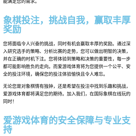
能满足您的需求。
象棋投注，挑战自我，赢取丰厚
奖励
您将面临令人兴奋的挑战，同时有机会赢取丰厚的奖励。通过深
入研究选手的策略、分析比赛的走势，您可以做出明智的决策，
并在正确的时机下注。您将体验到策略和决策的重要性，每一步
都可能影响胜负的走向。而爱游戏体育将为您提供一个公平、安
全的投注环境，确保您的投注体验愉快且令人难忘。
无论您是对象棋情有独钟，还是希望在投注中找到乐趣和挑战，
爱游戏体育都将满足您的期待。加入我们，在国际象棋在线玩的
同时！
爱游戏体育的安全保障与专业支
持