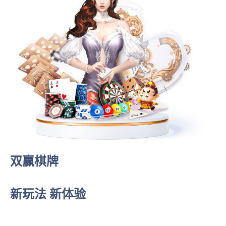
双赢棋牌
新玩法 新体验